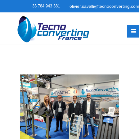
+33 784 943 381
olivier.savalli@tecnoconverting.co