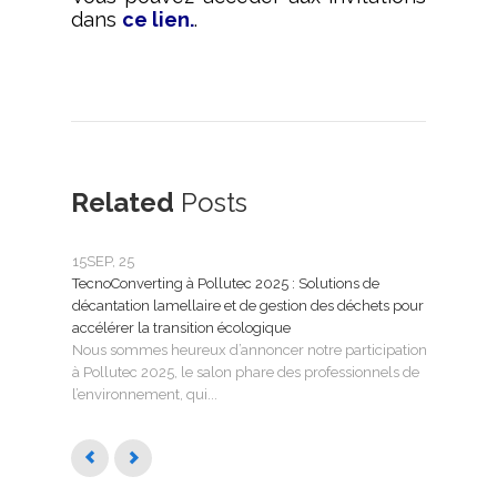
dans
ce lien.
.
Related
Posts
15
SEP, 25
25
FÉ
TecnoConverting à Pollutec 2025 : Solutions de
Tecn
décantation lamellaire et de gestion des déchets pour
le tr
accélérer la transition écologique
Tecno
Nous sommes heureux d’annoncer notre participation
SMAG
à Pollutec 2025, le salon phare des professionnels de
l’eau 
l’environnement, qui...