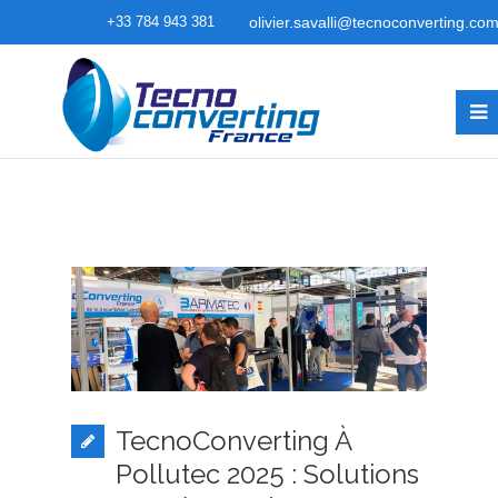
+33 784 943 381
olivier.savalli@tecnoconverting.co
TecnoConverting À
Pollutec 2025 : Solutions