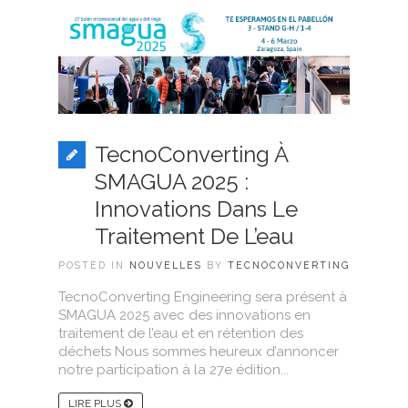
TecnoConverting À
SMAGUA 2025 :
Innovations Dans Le
Traitement De L’eau
POSTED IN
NOUVELLES
BY
TECNOCONVERTING
TecnoConverting Engineering sera présent à
SMAGUA 2025 avec des innovations en
traitement de l’eau et en rétention des
déchets Nous sommes heureux d’annoncer
notre participation à la 27e édition...
LIRE PLUS