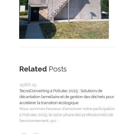
Related
Posts
15
SEP, 25
25
FÉ
TecnoConverting à Pollutec 2025 : Solutions de
Tecn
décantation lamellaire et de gestion des déchets pour
le tr
accélérer la transition écologique
Tecno
Nous sommes heureux d’annoncer notre participation
SMAG
à Pollutec 2025, le salon phare des professionnels de
l’eau 
l’environnement, qui...