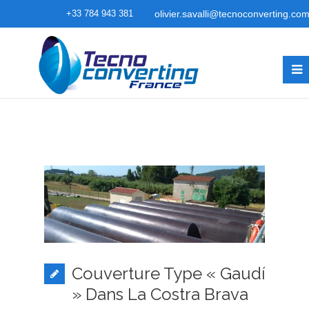
+33 784 943 381
olivier.savalli@tecnoconverting.co
Couverture Type « Gaudí
» Dans La Costra Brava