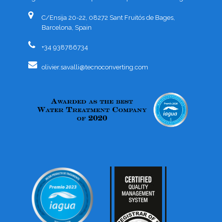
C/Ensija 20-22, 08272 Sant Fruitós de Bages,
Barcelona, Spain
+34 938786734
olivier.savalli@tecnoconverting.com