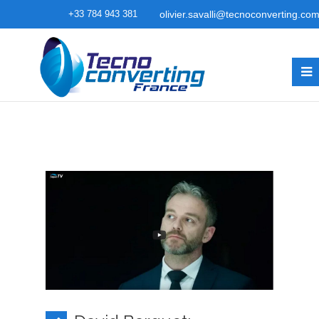
+33 784 943 381
olivier.savalli@tecnoconverting.co