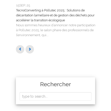
15
SEP, 25
25
FÉ
TecnoConverting à Pollutec 2025 : Solutions de
Tecn
décantation lamellaire et de gestion des déchets pour
le tr
accélérer la transition écologique
Tecno
Nous sommes heureux d’annoncer notre participation
SMAG
à Pollutec 2025, le salon phare des professionnels de
l’eau 
l’environnement, qui...
Rechercher