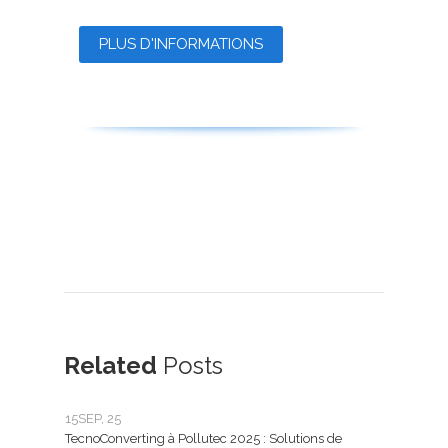
PLUS D'INFORMATIONS
Related
Posts
15
SEP, 25
25
FÉ
TecnoConverting à Pollutec 2025 : Solutions de
Tecn