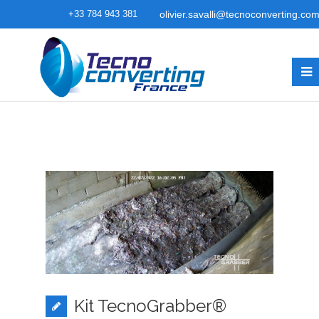
+33 784 943 381
olivier.savalli@tecnoconverting.co
Kit TecnoGrabber®