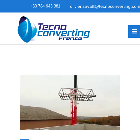
+33 784 943 381
olivier.savalli@tecnoconverting.co