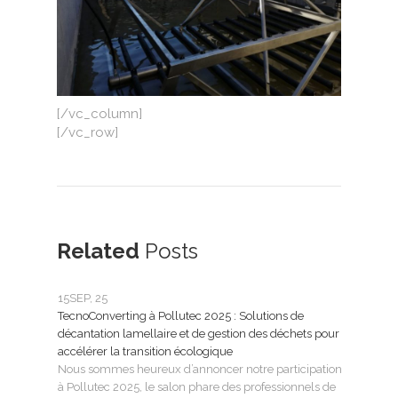
[/vc_column]
[/vc_row]
Related
Posts
15
SEP, 25
25
FÉ
TecnoConverting à Pollutec 2025 : Solutions de
Tecn
décantation lamellaire et de gestion des déchets pour
le tr
accélérer la transition écologique
Tecno
Nous sommes heureux d’annoncer notre participation
SMAG
à Pollutec 2025, le salon phare des professionnels de
l’eau 