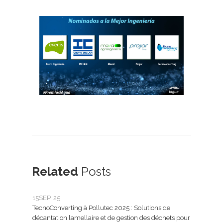
Related
Posts
15
SEP, 25
25
FÉ
TecnoConverting à Pollutec 2025 : Solutions de
Tecn
décantation lamellaire et de gestion des déchets pour
le tr