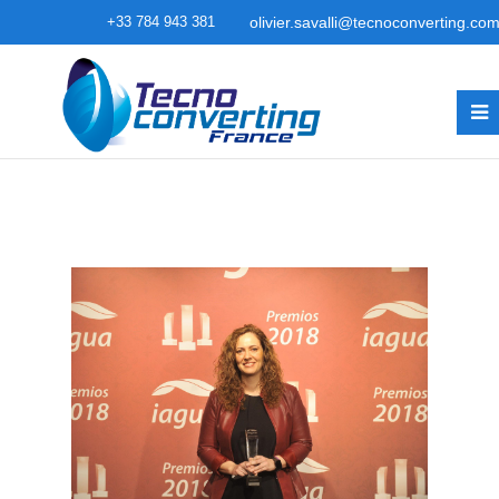
+33 784 943 381
olivier.savalli@tecnoconverting.co