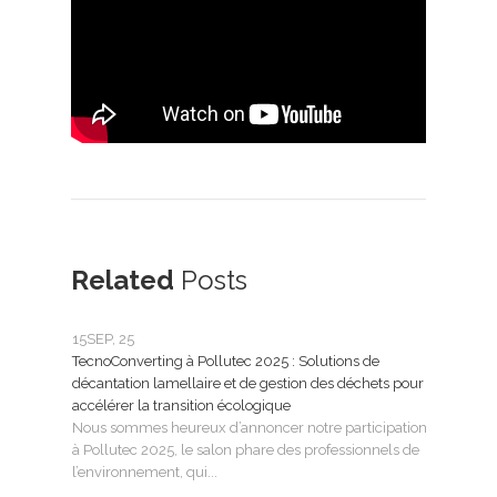
Related
Posts
15
SEP, 25
25
FÉ
TecnoConverting à Pollutec 2025 : Solutions de
Tecn
décantation lamellaire et de gestion des déchets pour
le tr
accélérer la transition écologique
Tecno
Nous sommes heureux d’annoncer notre participation
SMAG
à Pollutec 2025, le salon phare des professionnels de
l’eau 
l’environnement, qui...