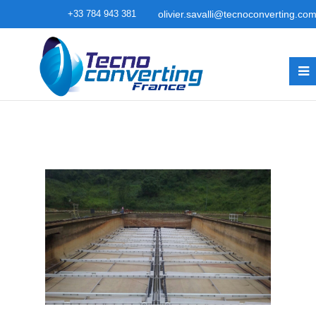
+33 784 943 381
olivier.savalli@tecnoconverting.co