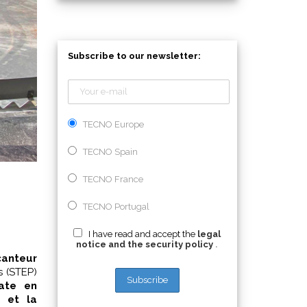
Subscribe to our newsletter:
TECNO Europe
TECNO Spain
TECNO France
TECNO Portugal
I have read and accept the
legal
notice and the security policy
.
canteur
s (STEP)
late en
é et la