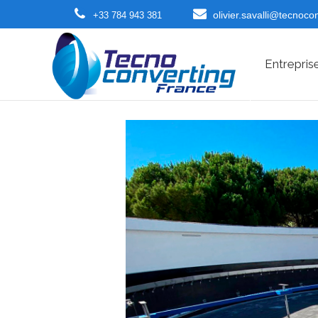
olivier.savalli@tecnoco
+33 784 943 381
Entrepris