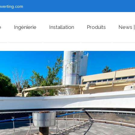
nverting.com
e
Ingénierie
Installation
Produits
News |