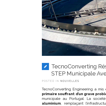
TecnoConverting Ré
STEP Municipale Av
POSTED IN
NOUVELLES
TecnoConverting Engineering a mi
primaire souffrant d’un grave prob
municipale au Portugal. La sociét
aluminium
, remplaçant l’infrastru