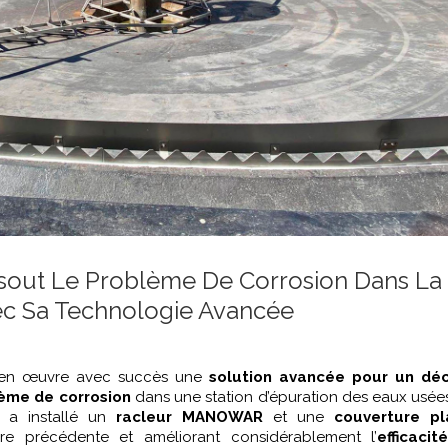
sout Le Problème De Corrosion Dans La
ec Sa Technologie Avancée
s en œuvre avec succès une
solution avancée pour un dé
lème de corrosion
dans une station d’épuration des eaux usée
é a installé un
racleur MANOWAR
et une
couverture p
cture précédente et améliorant considérablement l’
efficacit