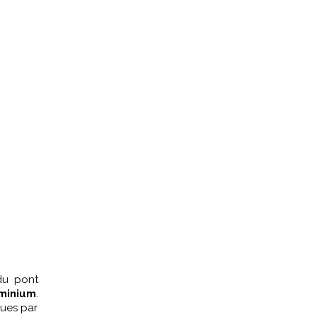
 du pont
uminium
.
oues par