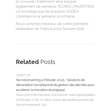
le nouveau traitement sera équipé
également de lamelles TECNOCONVERTING
Le montage par les équipes SOGEA
commence la semaine prochaine.
Nous sommes heureux de cette première
réalisation en France pour l’année 2018.
Related
Posts
15
SEP, 25
25
FÉ
TecnoConverting à Pollutec 2025 : Solutions de
Tecn
décantation lamellaire et de gestion des déchets pour
le tr
accélérer la transition écologique
Tecno
Nous sommes heureux d’annoncer notre participation
SMAG
à Pollutec 2025, le salon phare des professionnels de
l’eau 
l’environnement, qui...