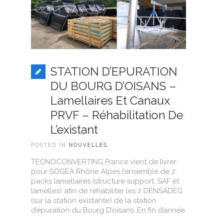
STATION D’EPURATION
DU BOURG D’OISANS –
Lamellaires Et Canaux
PRVF – Réhabilitation De
L’existant
POSTED IN
NOUVELLES
TECNOCONVERTING France vient de livrer
pour SOGEA Rhône Alpes l’ensemble de 2
packs lamellaires (structure support, SAF et
lamelles) afin de réhabiliter les 2 DENSADEG
(sur la station existante) de la station
d’épuration du Bourg D’oisans. En fin d’année