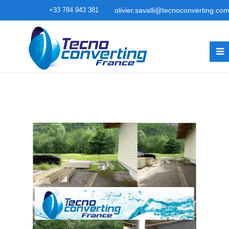
+33 784 943 381
olivier.savalli@tecnoconverting.co