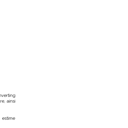
nverting
e, ainsi
 estime