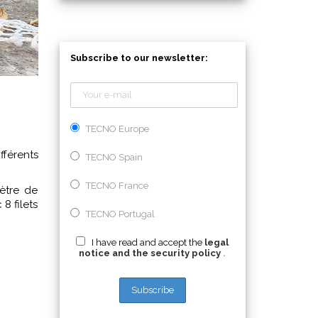
Subscribe to our newsletter:
TECNO Europe
fférents
TECNO Spain
TECNO France
mètre de
8 filets
TECNO Portugal
I have read and accept the
legal
notice and the security policy
.