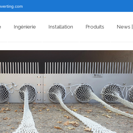
nverting.com
e
Ingénierie
Installation
Produits
News |