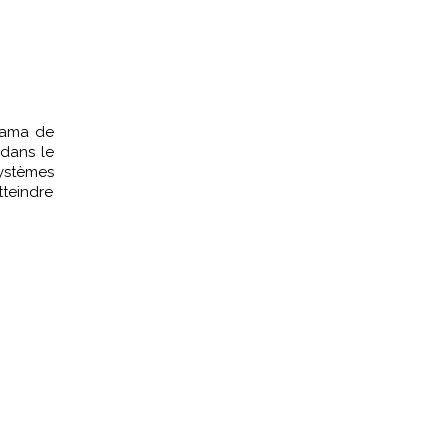
arama de
 dans le
ystèmes
tteindre