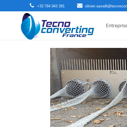
olivier.savalli@tecnoco
+33 784 943 381
Entrepris