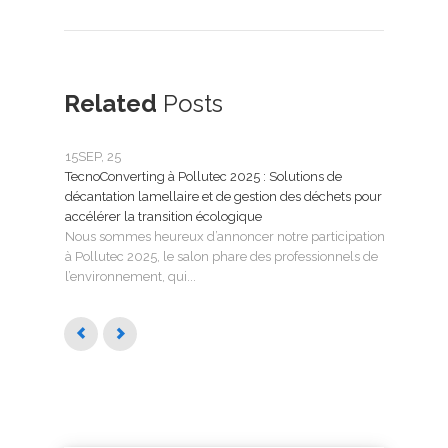
Related
Posts
15
SEP, 25
25
FÉ
TecnoConverting à Pollutec 2025 : Solutions de
Tecn
décantation lamellaire et de gestion des déchets pour
le tr
accélérer la transition écologique
Tecno
Nous sommes heureux d’annoncer notre participation
SMAG
à Pollutec 2025, le salon phare des professionnels de
l’eau 
l’environnement, qui...