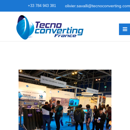
+33 784 943 381
olivier.savalli@tecnoconverting.co