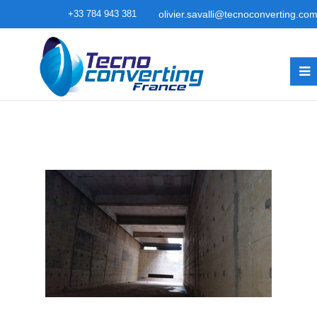
+33 784 943 381
olivier.savalli@tecnoconverting.co