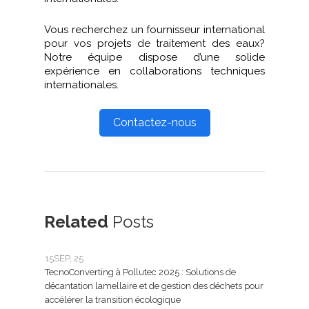
Vous recherchez un fournisseur international
pour vos projets de traitement des eaux?
Notre équipe dispose d’une solide
expérience en collaborations techniques
internationales.
Contactez-nous
Related
Posts
15
SEP, 25
25
FÉ
TecnoConverting à Pollutec 2025 : Solutions de
Tecn
décantation lamellaire et de gestion des déchets pour
le tr
accélérer la transition écologique
Tecno