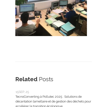
Related
Posts
15
SEP, 25
25
FÉ
TecnoConverting à Pollutec 2025 : Solutions de
Tecn
décantation lamellaire et de gestion des déchets pour
le tr
accélérer la transition écologique
Tecno