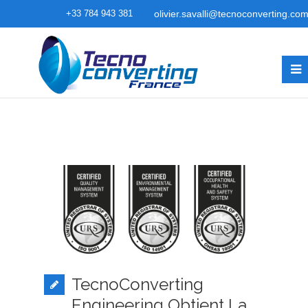
+33 784 943 381
olivier.savalli@tecnoconverting.co
TecnoConverting
Engineering Obtient La