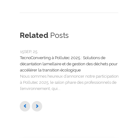
Related
Posts
15
SEP, 25
25
FÉ
TecnoConverting à Pollutec 2025 : Solutions de
Tecn
décantation lamellaire et de gestion des déchets pour
le tr
accélérer la transition écologique
Tecno
Nous sommes heureux d’annoncer notre participation
SMAG
à Pollutec 2025, le salon phare des professionnels de
l’eau 
l’environnement, qui...