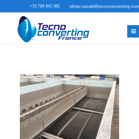
+33 784 943 381
olivier.savalli@tecnoconverting.co