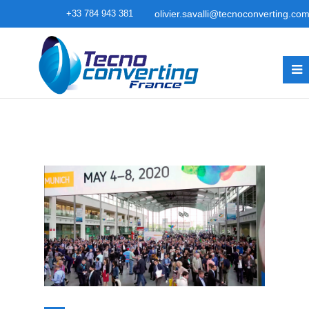
+33 784 943 381
olivier.savalli@tecnoconverting.co