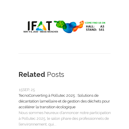
Related
Posts
15
SEP, 25
25
FÉ
TecnoConverting à Pollutec 2025 : Solutions de
Tecn
décantation lamellaire et de gestion des déchets pour
le tr
accélérer la transition écologique
Tecno
Nous sommes heureux d’annoncer notre participation
SMAG
à Pollutec 2025, le salon phare des professionnels de
l’eau 
l’environnement, qui...