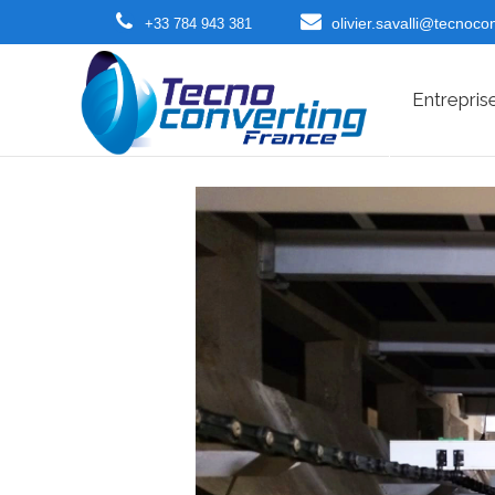
olivier.savalli@tecnoco
+33 784 943 381
Entrepris