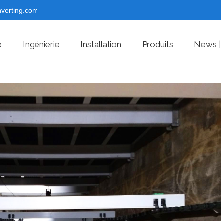
nverting.com
e
Ingénierie
Installation
Produits
News |