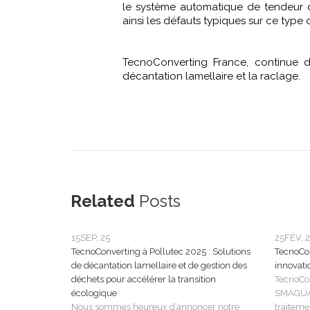
le système automatique de tendeur de
ainsi les défauts typiques sur ce type
TecnoConverting France, continue d
décantation lamellaire et la raclage.
Related
Posts
15
SEP, 25
25
FÉV, 
TecnoConverting à Pollutec 2025 : Solutions
TecnoCo
de décantation lamellaire et de gestion des
innovati
déchets pour accélérer la transition
TecnoCon
écologique
SMAGUA 
Nous sommes heureux d’annoncer notre
traitemen