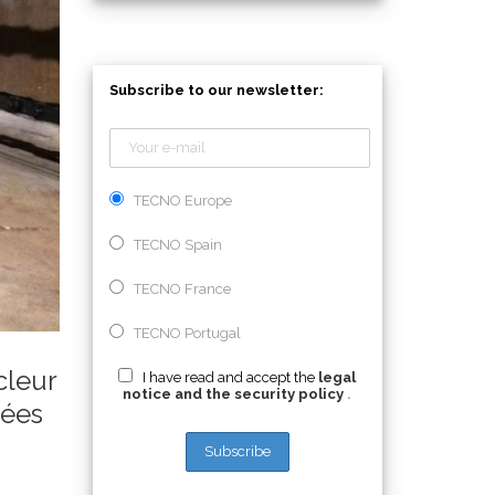
Subscribe to our newsletter:
TECNO Europe
TECNO Spain
TECNO France
TECNO Portugal
cleur
I have read and accept the
legal
notice and the security policy
.
sées