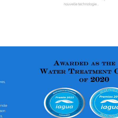
nouvelle technologie...
res,
gnole
 son
s,