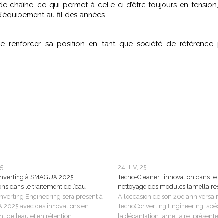
 chaîne, ce qui permet à celle-ci d’être toujours en tension,
 d’équipement au fil des années.
e renforcer sa position en tant que société de référence 
25
24
FÉV, 25
nverting à SMAGUA 2025 :
Tecno-Cleaner : innovation dans le
ons dans le traitement de l’eau
nettoyage des modules lamellaire
verting Engineering sera présent à
À l’occasion de son 20e anniversair
2025 avec des innovations en
TecnoConverting Engineering, spéc
t de l’eau et en rétention...
la décantation lamellaire, présente