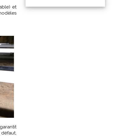
able) et
modèles
garantit
 défaut,