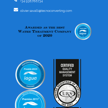
+34 938786734
olivier.savalli@tecnoconverting.com