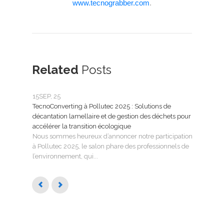
www.tecnograbber.com
.
Related
Posts
15
SEP, 25
25
FÉ
TecnoConverting à Pollutec 2025 : Solutions de
Tecn
décantation lamellaire et de gestion des déchets pour
le tr
accélérer la transition écologique
Tecno
Nous sommes heureux d’annoncer notre participation
SMAG
à Pollutec 2025, le salon phare des professionnels de
l’eau 
l’environnement, qui...