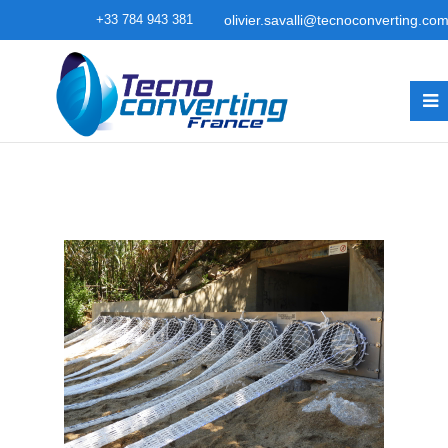
+33 784 943 381
olivier.savalli@tecnoconverting.co