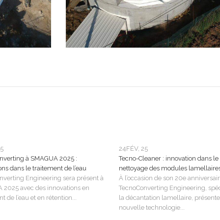
25
24
FÉV, 25
nverting à SMAGUA 2025 :
Tecno-Cleaner : innovation dans le
ons dans le traitement de l’eau
nettoyage des modules lamellaire
verting Engineering sera présent à
À l’occasion de son 20e anniversair
2025 avec des innovations en
TecnoConverting Engineering, spéc
t de l’eau et en rétention...
la décantation lamellaire, présente
nouvelle technologie...