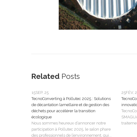
Related
Posts
15
SEP, 25
25
FÉV, 
TecnoConverting à Pollutec 2025 : Solutions
TecnoCo
de décantation lamellaire et de gestion des
innovati
déchets pour accélérer la transition
TecnoCon
écologique
SMAGUA 
Nous sommes heureux d’annoncer notre
traitemen
participation à Pollutec 2025, le salon phare
des professionnels de l’environnement, qui...