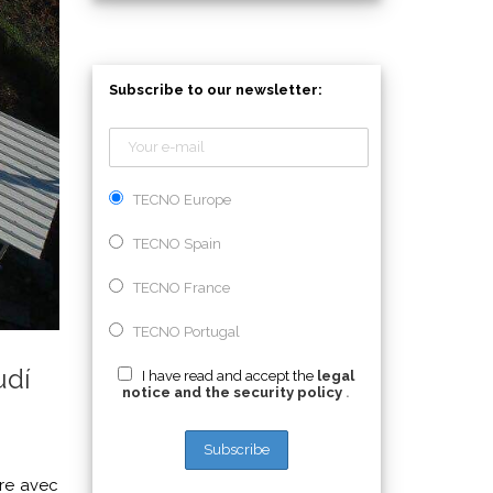
Subscribe to our newsletter:
TECNO Europe
TECNO Spain
TECNO France
TECNO Portugal
udí
I have read and accept the
legal
notice and the security policy
.
tre avec