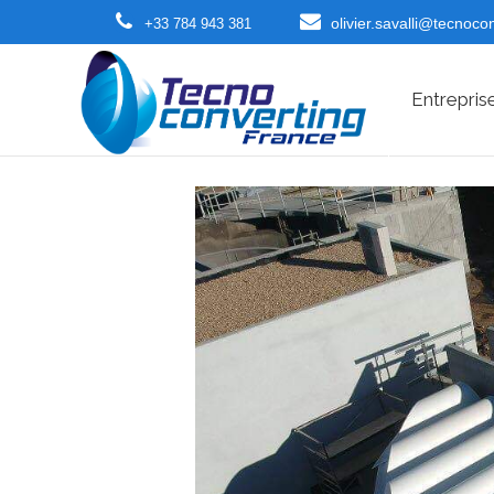
olivier.savalli@tecnoco
+33 784 943 381
Entrepris