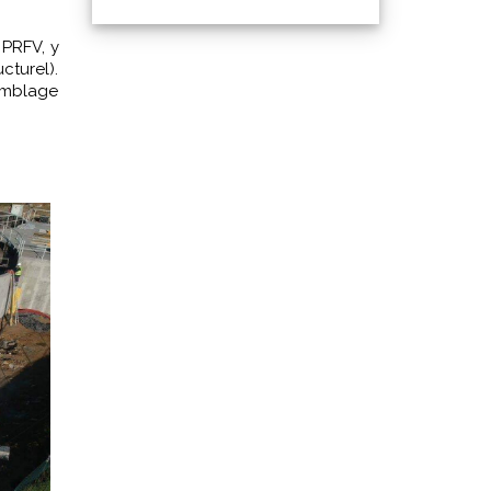
 PRFV, y
turel).
semblage