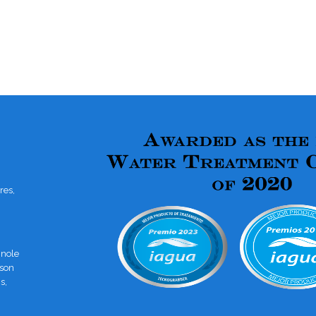
res,
gnole
 son
s,