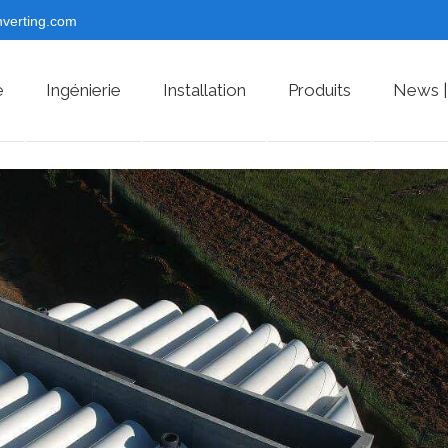
nverting.com
e
Ingénierie
Installation
Produits
News |