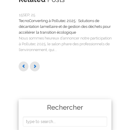
15
SEP, 25
25
FÉ
TecnoConverting à Pollutec 2025 : Solutions de
Tecn
décantation lamellaire et de gestion des déchets pour
le tr
accélérer la transition écologique
Tecno
Nous sommes heureux d’annoncer notre participation
SMAG
à Pollutec 2025, le salon phare des professionnels de
l’eau 
l’environnement, qui...
Rechercher