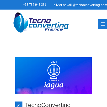
+33 784 943 381
olivier.savalli@tecnoconverting.co
TecnoConverting