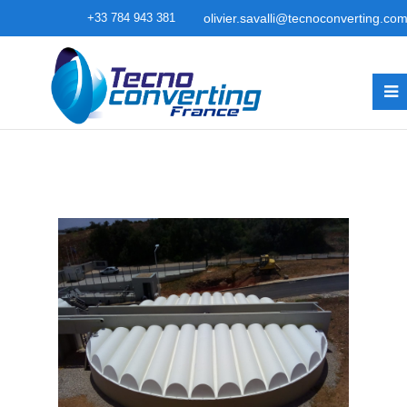
+33 784 943 381
olivier.savalli@tecnoconverting.co