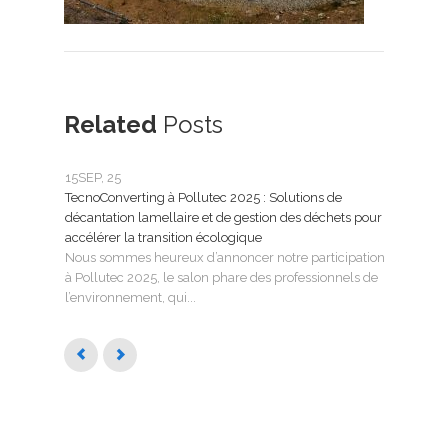
Related
Posts
15
SEP, 25
25
FÉ
TecnoConverting à Pollutec 2025 : Solutions de
Tecn
décantation lamellaire et de gestion des déchets pour
le tr
accélérer la transition écologique
Tecno
Nous sommes heureux d’annoncer notre participation
SMAG
à Pollutec 2025, le salon phare des professionnels de
l’eau 
l’environnement, qui...