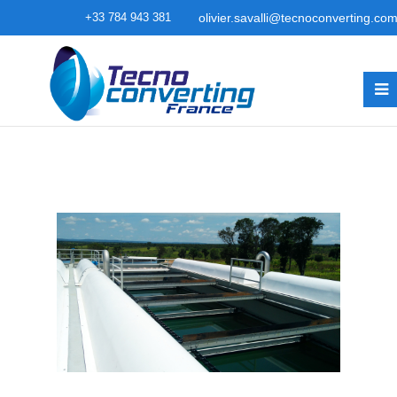
+33 784 943 381
olivier.savalli@tecnoconverting.co