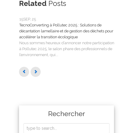
Related
Posts
15
SEP, 25
25
FÉ
TecnoConverting à Pollutec 2025 : Solutions de
Tecn
décantation lamellaire et de gestion des déchets pour
le tr
accélérer la transition écologique
Tecno
Nous sommes heureux d’annoncer notre participation
SMAG
à Pollutec 2025, le salon phare des professionnels de
l’eau 
l’environnement, qui...
Rechercher