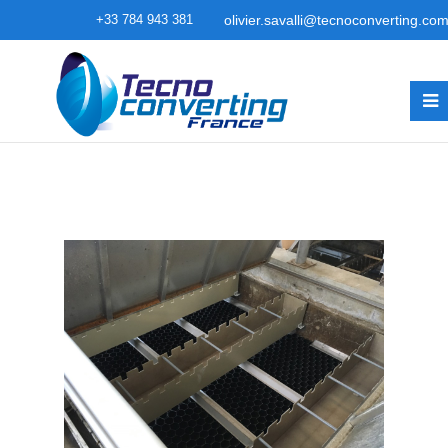
+33 784 943 381
olivier.savalli@tecnoconverting.co