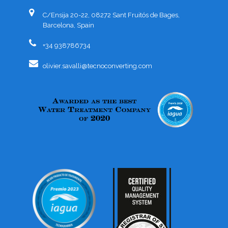
C/Ensija 20-22, 08272 Sant Fruitós de Bages,
Barcelona, Spain
+34 938786734
olivier.savalli@tecnoconverting.com