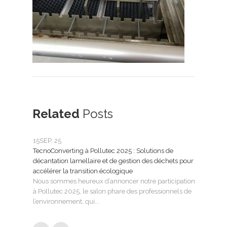
Related
Posts
15
SEP, 25
25
FÉ
TecnoConverting à Pollutec 2025 : Solutions de
Tecn
décantation lamellaire et de gestion des déchets pour
le tr
accélérer la transition écologique
Tecno
Nous sommes heureux d’annoncer notre participation
SMAG
à Pollutec 2025, le salon phare des professionnels de
l’eau 
l’environnement, qui...