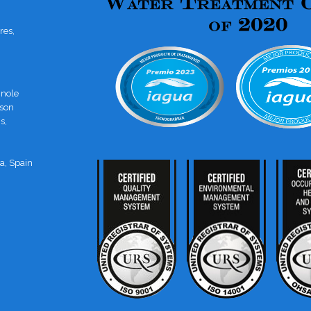
res,
gnole
 son
s,
a, Spain