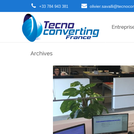
olivier.savalli@tecnoco
+33 784 943 381
Entrepris
Archives