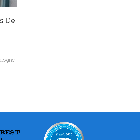
es De
talogne