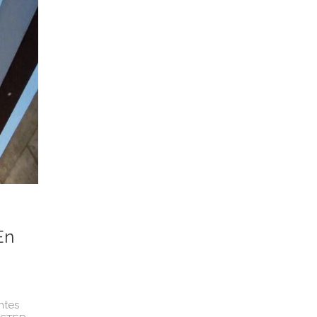
En
ntes