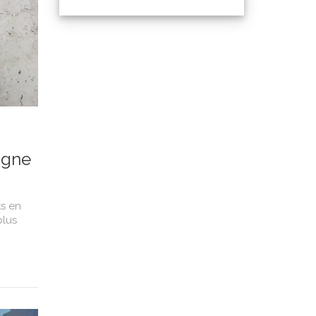
agne
ts en
plus