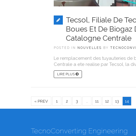
Tecsol, Filiale De T
Boues Et De Biogaz 
Catalogne Centrale
POSTED IN
NOUVELLES
BY
TECNOCONV
Le remplacement des tuyauteries de b
Centrale a ete realise par Tecsol, la d
LIRE PLUS
« PREV
1
2
3
…
11
12
13
14
TecnoConverting Engineering