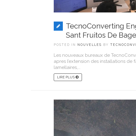
TecnoConverting En
Sant Fruitos De Bag
POSTED IN
NOUVELLES
BY
TECNOCONV
Les nouveaux bureaux de TecnoConver
apres l’extension des installations d
lamellaires,...
LIRE PLUS