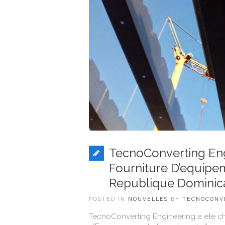
TecnoConverting Eng
Fourniture D’equipe
Republique Dominic
POSTED IN
NOUVELLES
BY
TECNOCONV
TecnoConverting Engineering a ete cho