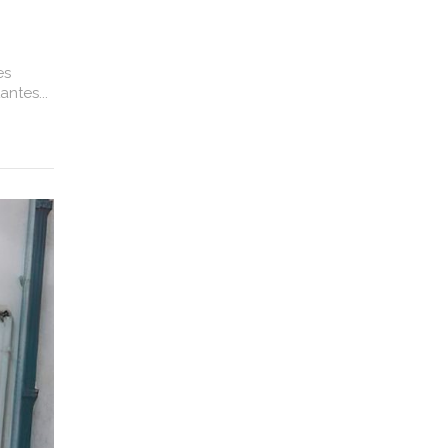
es
ntes...