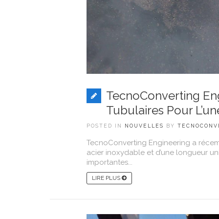
TecnoConverting Eng
Tubulaires Pour L’u
POSTED IN
NOUVELLES
BY
TECNOCONV
TecnoConverting Engineering a récemm
acier inoxydable et d’une longueur unit
importantes...
LIRE PLUS