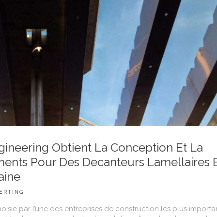
ineering Obtient La Conception Et La
ments Pour Des Decanteurs Lamellaires 
aine
ERTING
isie par l’une des entreprises de construction les plus importa