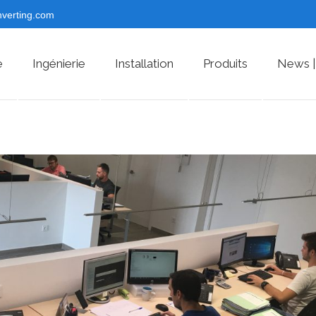
nverting.com
e
Ingénierie
Installation
Produits
News |