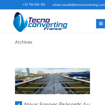
+33 784 943 381
olivier.savalli@tecnoconverting.co
Archives
Nous Serons Présents Au