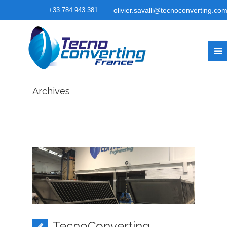
+33 784 943 381
olivier.savalli@tecnoconverting.co
Archives
TecnoConverting