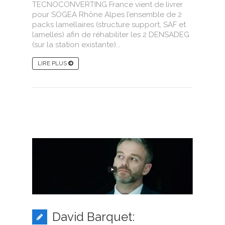
TECNOCONVERTING France vient de livrer
pour SOGEA Rhône Alpes l’ensemble de 2
packs lamellaires (structure support, SAF et
lamelles) afin de réhabiliter les 2 DENSADEG
(sur la station existante)...
LIRE PLUS
David Barquet: