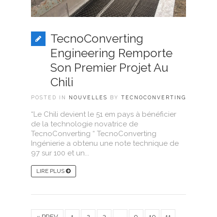
TecnoConverting
Engineering Remporte
Son Premier Projet Au
Chili
POSTED IN
NOUVELLES
BY
TECNOCONVERTING
“Le Chili devient le 51 em pays à bénéficier
de la technologie novatrice de
TecnoConverting “ TecnoConverting
Ingénierie a obtenu une note technique de
97 sur 100 et un...
LIRE PLUS
« PREV
1
2
3
…
9
10
11