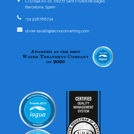
C/Ensija 20-22, 08272 Sant Fruitós de Bages,
Barcelona, Spain
+34 938786734
olivier.savalli@tecnoconverting.com