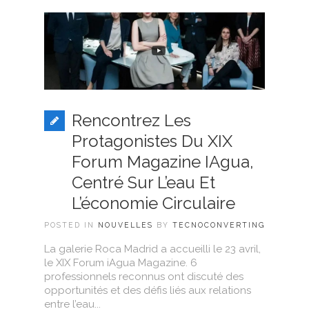
Rencontrez Les
Protagonistes Du XIX
Forum Magazine IAgua,
Centré Sur L’eau Et
L’économie Circulaire
POSTED IN
NOUVELLES
BY
TECNOCONVERTING
La galerie Roca Madrid a accueilli le 23 avril,
le XIX Forum iAgua Magazine. 6
professionnels reconnus ont discuté des
opportunités et des défis liés aux relations
entre l’eau...